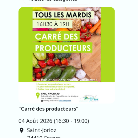
"Carré des producteurs"
04 Août 2026 (16:30 - 19:00)
Saint-Jorioz
location_on
74410 France