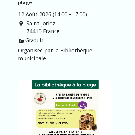
plage
12 Août 2026 (14:00 - 17:00)
Saint-Jorioz
location_on
74410 France
Gratuit
account_balance_wallet
Organisée par la Bibliothèque
municipale