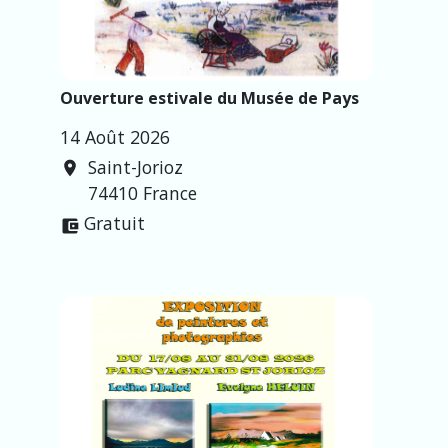
Ouverture estivale du Musée de Pays
14 Août 2026
Saint-Jorioz
location_on
74410 France
Gratuit
account_balance_wallet