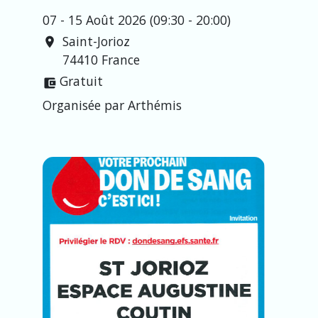
07 - 15 Août 2026 (09:30 - 20:00)
Saint-Jorioz
location_on
74410 France
Gratuit
account_balance_wallet
Organisée par Arthémis