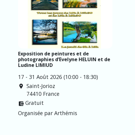
Exposition de peintures et de
photographies d’Evelyne HELUIN et de
Ludine LIMIUD
17 - 31 Août 2026 (10:00 - 18:30)
Saint-Jorioz
location_on
74410 France
Gratuit
account_balance_wallet
Organisée par Arthémis