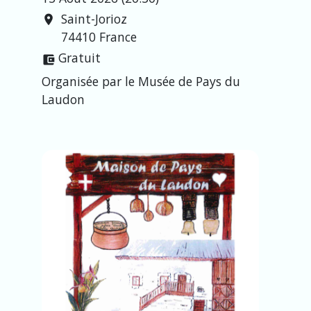
Saint-Jorioz
location_on
74410 France
Gratuit
account_balance_wallet
Organisée par le Musée de Pays du
Laudon