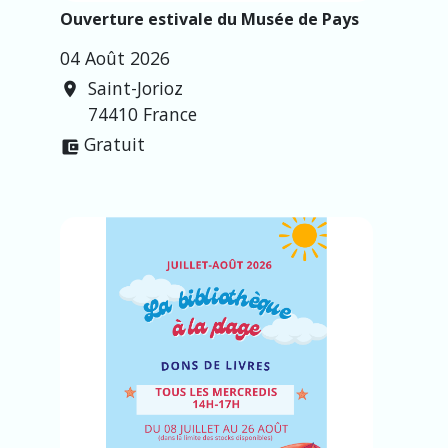
Ouverture estivale du Musée de Pays
04 Août 2026
Saint-Jorioz
location_on
74410 France
Gratuit
account_balance_wallet