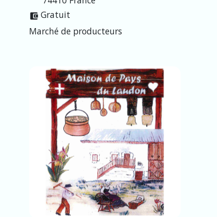
Gratuit
account_balance_wallet
Marché de producteurs