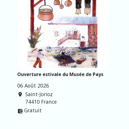
Ouverture estivale du Musée de Pays
06 Août 2026
Saint-Jorioz
location_on
74410 France
Gratuit
account_balance_wallet