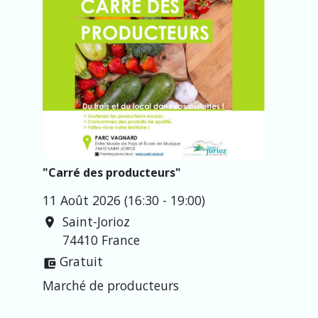
"Carré des producteurs"
11 Août 2026 (16:30 - 19:00)
Saint-Jorioz
location_on
74410 France
Gratuit
account_balance_wallet
Marché de producteurs