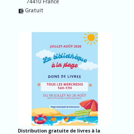
74410 France
Gratuit
account_balance_wallet
Distribution gratuite de livres à la