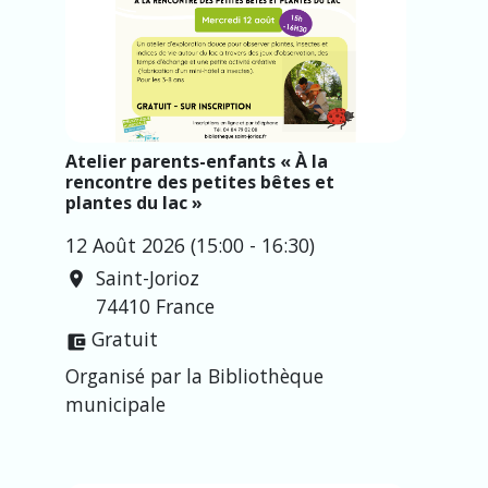
Atelier parents-enfants « À la
rencontre des petites bêtes et
plantes du lac »
12 Août 2026 (15:00 - 16:30)
Saint-Jorioz
location_on
74410 France
Gratuit
account_balance_wallet
Organisé par la Bibliothèque
municipale