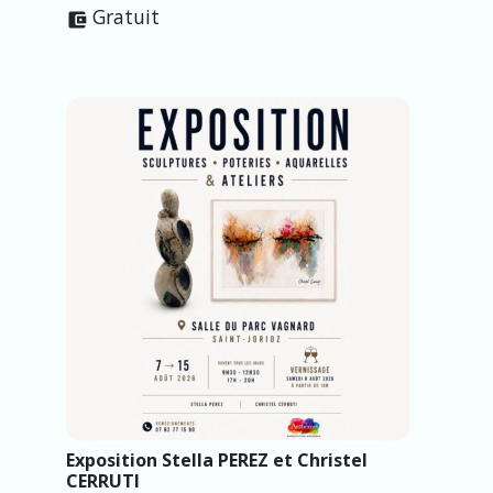
Gratuit
account_balance_wallet
Exposition Stella PEREZ et Christel
CERRUTI