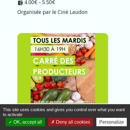
4.00€ - 5.50€
account_balance_wallet
Organisée par le Ciné Laudon
This site uses cookies and gives you control over what you want
to activate
OK, accept all
Deny all cookies
Personalize
"Carré des producteurs"