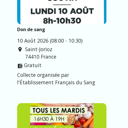
Don de sang
10 Août 2026 (08:00 - 10:30)
Saint-Jorioz
location_on
74410 France
Gratuit
account_balance_wallet
Collecte organisée par
l'Établissement Français du Sang