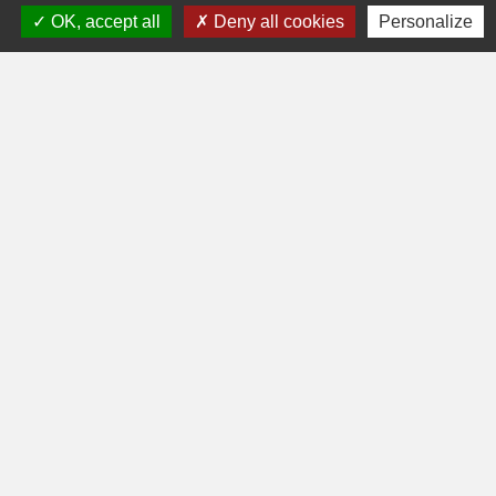
>>
Accédez directement au lien de
OK, accept all
Deny all cookies
Personalize
téléchargement
en cliquant ici
<<
Après ouverture de l'application, vous
pourrez sélectionner "Saint-
Jorioz" grâce à votre localisation ou via
le code postal.
Contactez la mairie