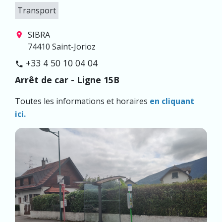
Transport
SIBRA
location_on
74410 Saint-Jorioz
+33 4 50 10 04 04
phone
Arrêt de car - Ligne 15B
Toutes les informations et horaires
en cliquant
ici.