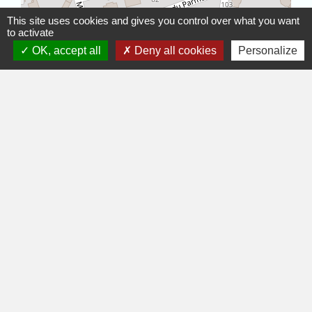
© OpenStreetMap
Leaflet
This site uses cookies and gives you control over what you want
to activate
OK, accept all
Deny all cookies
Personalize
Restons connectés
Commune de Saint-Jorioz
90 route du Villard
74410 Saint-Jorioz - FRANCE
+33 4 50 68 60 44
Contact par formulaire