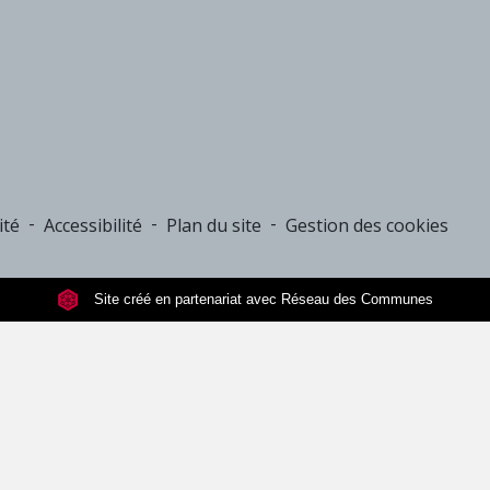
-
-
-
ité
Accessibilité
Plan du site
Gestion des cookies
Site créé en partenariat avec Réseau des Communes