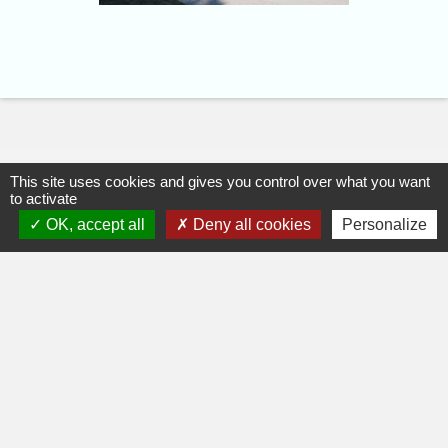
This site uses cookies and gives you control over what you want
to activate
OK, accept all
Deny all cookies
Personalize
Restons connectés
Commune de Saint-Jorioz
90 route du Villard
74410 Saint-Jorioz - FRANCE
+33 4 50 68 60 44
Contact par formulaire